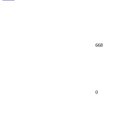
668
0