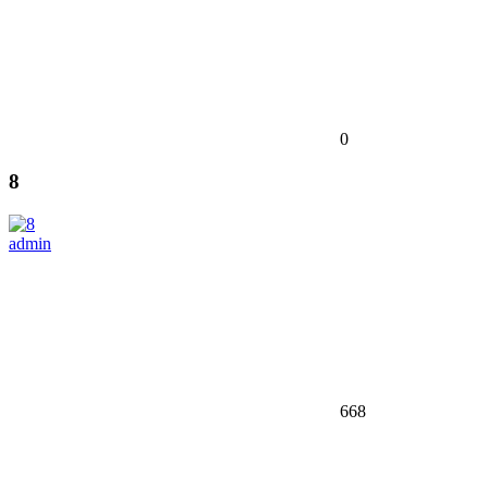
0
8
admin
668