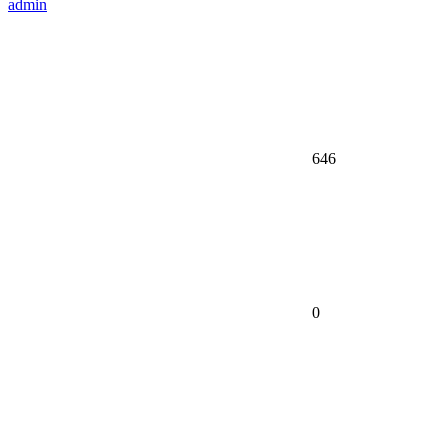
admin
646
0